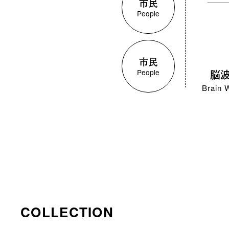
市民
People
市民
People
脳
Brain 
COLLECTION