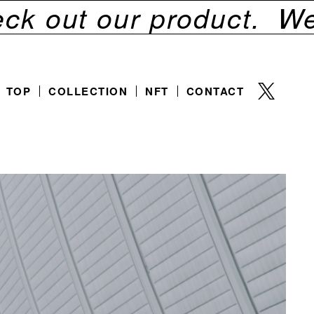
ut our product.
We pu
TOP
COLLECTION
NFT
CONTACT