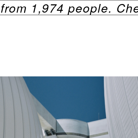
m
1,974
people. Check o